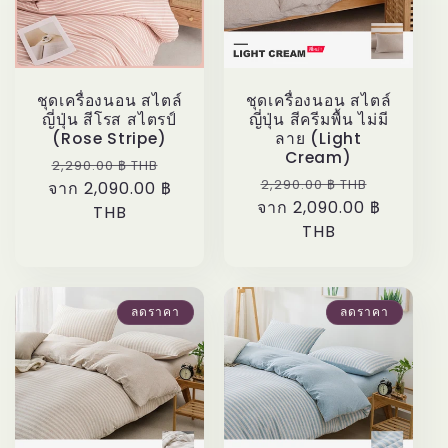
ชั
น
ชุดเครื่องนอน สไตล์
ชุดเครื่องนอน สไตล์
:
ญี่ปุ่น สีโรส สไตรป์
ญี่ปุ่น สีครีมพื้น ไม่มี
(Rose Stripe)
ลาย (Light
Cream)
ราคา
ราคา
2,290.00 ฿ THB
ราคา
ราคา
2,290.00 ฿ THB
จาก 2,090.00 ฿
ปกติ
โปรโมชัน
จาก 2,090.00 ฿
ปกติ
โปรโมชั
THB
THB
ลดราคา
ลดราคา