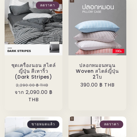
ลดราคา
ชุดเครื่องนอน สไตล์
ปลอกหมอนหนุน
ญี่ปุ่น สีเทาริ้ว
Woven สไตล์ญี่ปุ่น
(Dark Stripes)
2ใบ
ราคา
ราคา
ราคา
390.00 ฿ THB
2,290.00 ฿ THB
จาก 2,090.00 ฿
ปกติ
โปรโมชัน
ปกติ
THB
ขายหมดแล้ว
ลดราคา