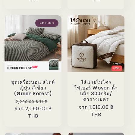
ลดราคา
ชุดเครื่องนอน สไตล์
ไส้นวมไมโคร
ญี่ปุ่น สีเขียว
ไฟเบอร์ Woven น้ำ
(Green Forest)
หนัก 300กรัม/
ตารางเมตร
ราคา
ราคา
2,290.00 ฿ THB
ราคา
จาก 1,010.00 ฿
จาก 2,090.00 ฿
ปกติ
โปรโมชัน
ปกติ
THB
THB